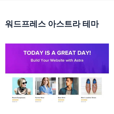
콘
텐
츠
로
워드프레스 아스트라 테마
건
너
뛰
기